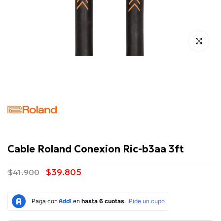
Click para 
Roland
Cable Roland Conexion Ric-b3aa 3ft
$39.805
$41.900