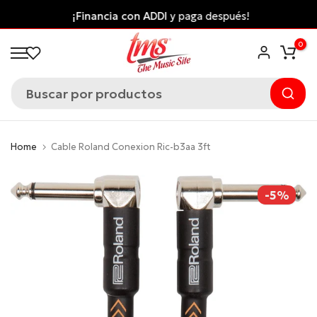
Saltar
¡Financia con ADDI
y paga después!
al
0
contenido
Home
Cable Roland Conexion Ric-b3aa 3ft
-5%