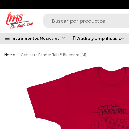
Saltar
al
contenido
Audio y amplificación
Instrumentos Musicales
Home
Camiseta Fender Tele® Blueprint (M)