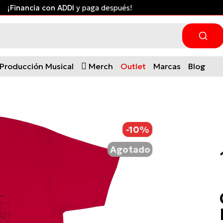
¡Financia con ADDI
y paga después!
Producción Musical
Merch
Outlet
Marcas
Blog
-10%
Agotado