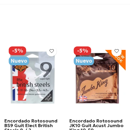
-5%
-5%
Nuevo
Nuevo
Encordado Rotosound
Encordado Rotosound
BS9 Guit Elect British
JK10 Guit Acust Jumbo
Steels 9-42
King 10-50