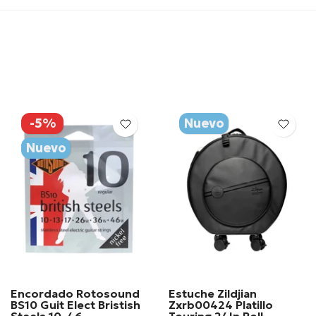
-5%
Nuevo
Nuevo
Encordado Rotosound
Estuche Zildjian
BS10 Guit Elect Bristish
Zxrb00424 Platillo
Steels 10-46
Touring 24In Roll