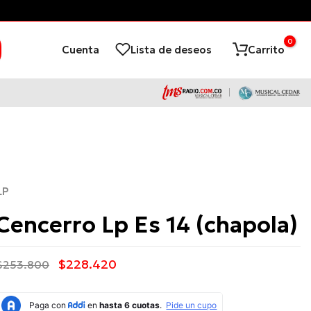
0
Cuenta
Lista de deseos
Carrito
LP
Cencerro Lp Es 14 (chapola)
$228.420
$253.800