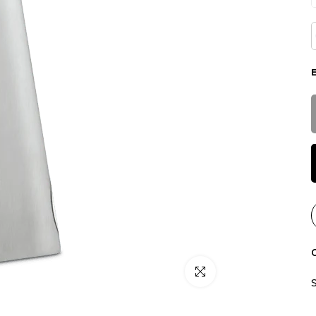
C
Click para alargar