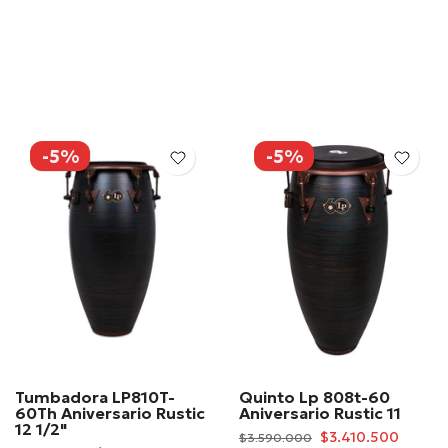
-5%
-5%
Tumbadora LP810T-
Quinto Lp 808t-60
60Th Aniversario Rustic
Aniversario Rustic 11
12 1/2"
$3.410.500
$3.590.000