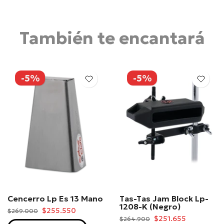
También te encantará
-5%
-5%
Cencerro Lp Es 13 Mano
Tas-Tas Jam Block Lp-
1208-K (Negro)
$255.550
$269.000
$251.655
$264.900