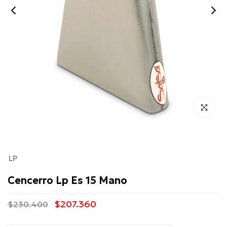
Click para 
LP
Cencerro Lp Es 15 Mano
$207.360
$230.400