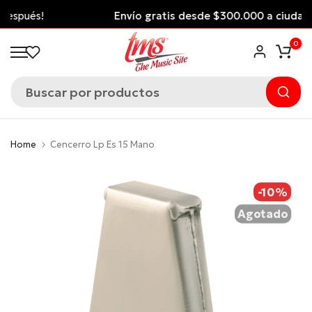
Saltar
Envío gratis desde $300.000 a ciudades principales
al
*Aplican Condiciones*
0
contenido
Home
Cencerro Lp Es 15 Mano
-10%
Agotado