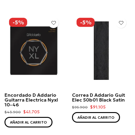
-5%
-5%
Encordado D Addario
Correa D Addario Guit
Guitarra Electrica Nyxl
Elec 50b01 Black Satin
10-46
$91.105
$95.900
$41.705
$43.900
AÑADIR AL CARRITO
AÑADIR AL CARRITO