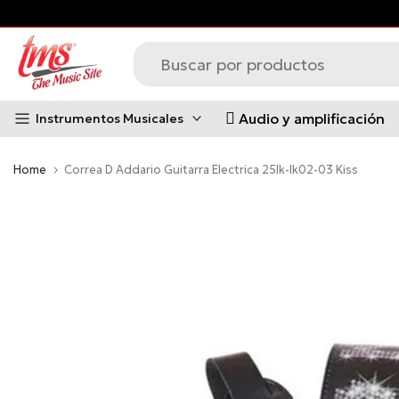
Saltar
al
contenido
Audio y amplificación
Instrumentos Musicales
Home
Correa D Addario Guitarra Electrica 25lk-lk02-03 Kiss