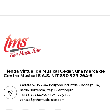
Tienda Virtual de Musical Cedar, una marca de
Centro Musical S.A.S. NIT 890.929.264-5
Carrera 57 #74-04 Poligono industrial - Bodega 114,
Barrio Hortencia, Itaguí - Antioquia
Tel: 604-4442362 Ext. 122 y 123
ventas5@themusic-site.com