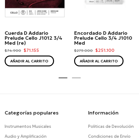
Cuerda D Addario
Encordado D Addario
Prelude Cello J1012 3/4
Prelude Cello 3/4 J1010
Med (re)
Med
$71.155
$251.100
$74.900
$279.000
AÑADIR AL CARRITO
AÑADIR AL CARRITO
Categorías populares
Información
Instrumentos Musicales
Politicas de Devolución
Audio y Amplificación
Condiciones de Envío