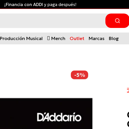
¡Financia con ADDI
y paga después!
Producción Musical
Merch
Outlet
Marcas
Blog
-5%