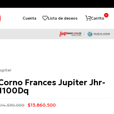
can Condiciones*
Tienda Virtual d
0
Cuenta
Lista de deseos
Carrito
Jupiter
Corno Frances Jupiter Jhr-
1100Dq
$13.860.500
$14.590.000