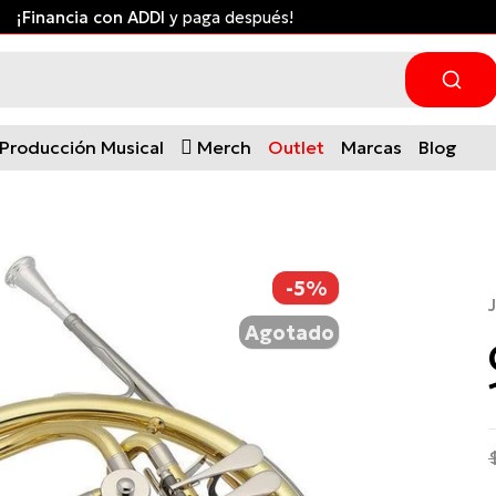
Envío gratis desde $300.000 a ciudades principales *Apli
Producción Musical
Merch
Outlet
Marcas
Blog
-5%
Agotado