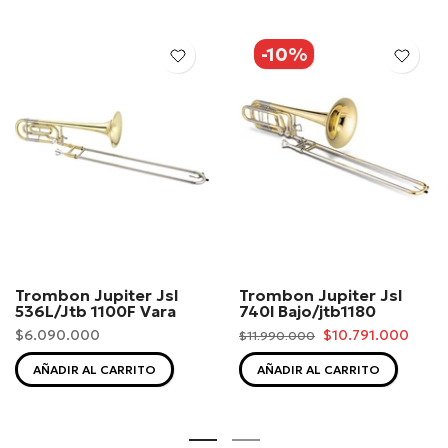
-10%
Trombon Jupiter Jsl
Trombon Jupiter Jsl
536L/Jtb 1100F Vara
740l Bajo/jtb1180
$6.090.000
$10.791.000
$11.990.000
AÑADIR AL CARRITO
AÑADIR AL CARRITO