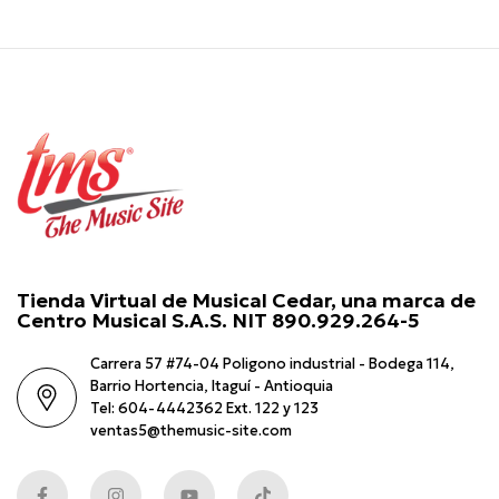
Tienda Virtual de Musical Cedar, una marca de
Centro Musical S.A.S. NIT 890.929.264-5
Carrera 57 #74-04 Poligono industrial - Bodega 114,
Barrio Hortencia, Itaguí - Antioquia
Tel: 604-4442362 Ext. 122 y 123
ventas5@themusic-site.com