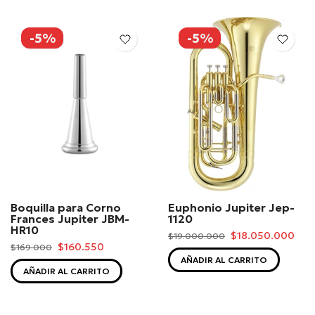
-5%
-5%
Boquilla para Corno
Euphonio Jupiter Jep-
Frances Jupiter JBM-
1120
HR10
$18.050.000
$19.000.000
$160.550
$169.000
AÑADIR AL CARRITO
AÑADIR AL CARRITO