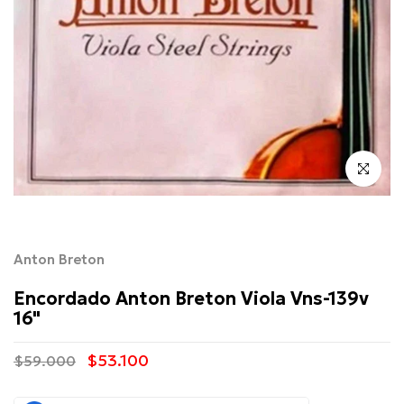
Click para 
Anton Breton
Encordado Anton Breton Viola Vns-139v
16"
$53.100
$59.000