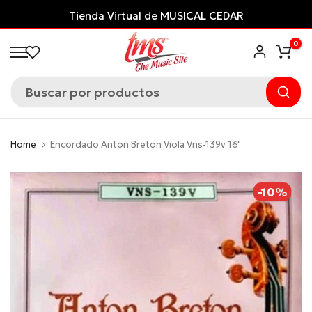
Saltar
Tienda Virtual de MUSICAL CEDAR
al
0
contenido
Home
Encordado Anton Breton Viola Vns-139v 16"
-10%