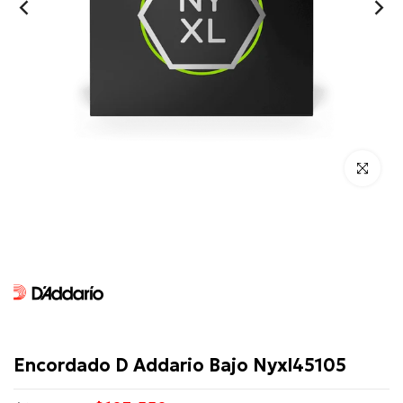
Click para 
D'Addario
Encordado D Addario Bajo Nyxl45105