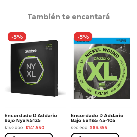
También te encantará
-5%
-5%
Encordado D Addario
Encordado D Addario
Bajo Nyxl45125
Bajo Exl165 45-105
$141.550
$86.355
$149.000
$90.900