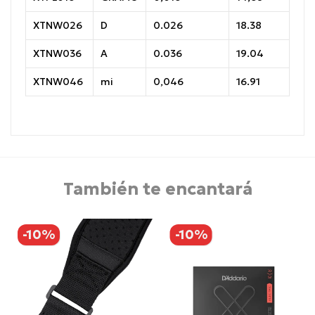
XTNW026
D
0.026
18.38
XTNW036
A
0.036
19.04
XTNW046
mi
0,046
16.91
También te encantará
-10%
-10%