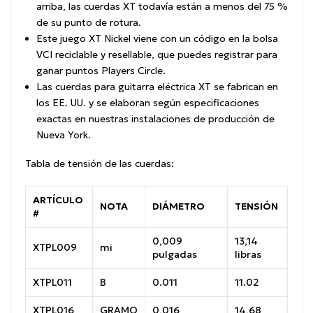
arriba, las cuerdas XT todavía están a menos del 75 %
de su punto de rotura.
Este juego XT Nickel viene con un código en la bolsa
VCI reciclable y resellable, que puedes registrar para
ganar puntos Players Circle.
Las cuerdas para guitarra eléctrica XT se fabrican en
los EE. UU. y se elaboran según especificaciones
exactas en nuestras instalaciones de producción de
Nueva York.
Tabla de tensión de las cuerdas:
ARTÍCULO
NOTA
DIÁMETRO
TENSIÓN
#
0,009
13,14
XTPL009
mi
pulgadas
libras
XTPL011
B
0.011
11.02
XTPL016
GRAMO
0,016
14,68