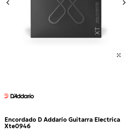
Click para 
D'Addario
Encordado D Addario Guitarra Electrica
Xte0946