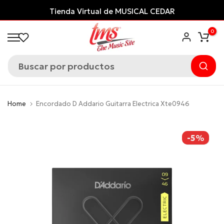
Saltar
CEDAR
¡Financia con ADDI
y paga despué
al
0
contenido
Home
Encordado D Addario Guitarra Electrica Xte0946
-5%