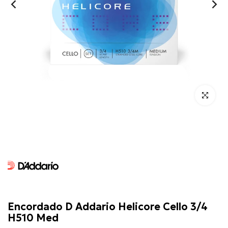
Click para 
D'Addario
Encordado D Addario Helicore Cello 3/4
H510 Med