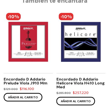
También te encantará
-10%
-10%
Encordado D Addario
Encordado D Addario
Prelude Viola J910 Mm
Helicore Viola H410 Long
Med
$116.100
$129.000
$257.220
$285.800
AÑADIR AL CARRITO
AÑADIR AL CARRITO