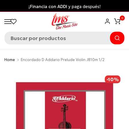
Saltar
¡Financia con ADDI
y paga después!
al
0
contenido
Home
Encordado D Addario Prelude Violin J810m 1/2
-10%