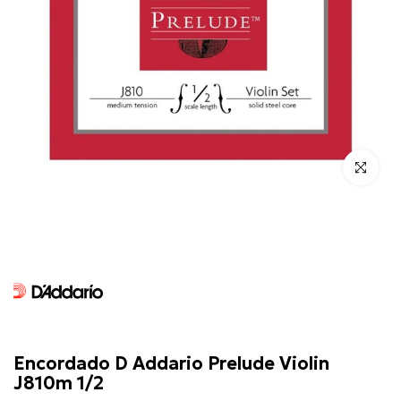
Click para 
D'Addario
Encordado D Addario Prelude Violin
J810m 1/2