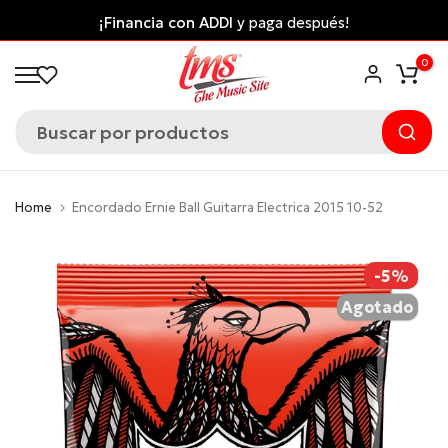
Saltar
¡Financia con ADDI
y paga después!
al
0
contenido
Home
Encordado Ernie Ball Guitarra Electrica 2015 10-52
-5%
Agotado