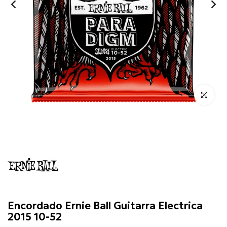
Click para 
Ernie
Ball
Encordado Ernie Ball Guitarra Electrica
2015 10-52