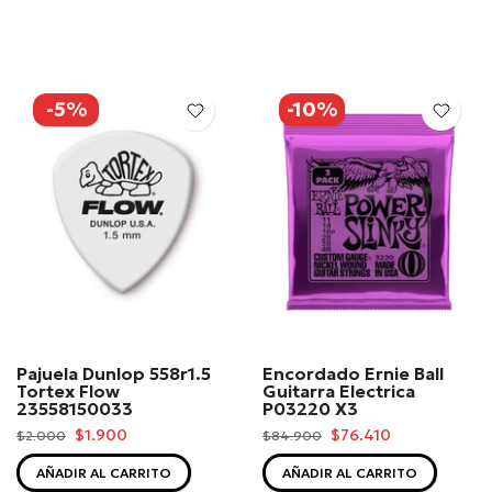
-5%
-10%
Pajuela Dunlop 558r1.5
Encordado Ernie Ball
Tortex Flow
Guitarra Electrica
23558150033
P03220 X3
$1.900
$76.410
$2.000
$84.900
AÑADIR AL CARRITO
AÑADIR AL CARRITO