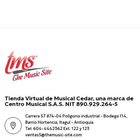
Tienda Virtual de Musical Cedar, una marca de
Centro Musical S.A.S. NIT 890.929.264-5
Carrera 57 #74-04 Poligono industrial - Bodega 114,
Barrio Hortencia, Itaguí - Antioquia
Tel: 604-4442362 Ext. 122 y 123
ventas5@themusic-site.com