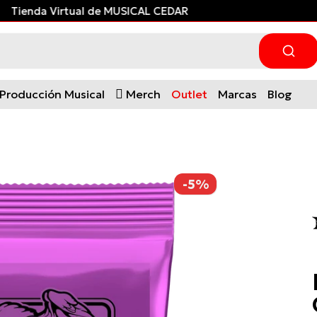
¡Financia con ADDI
y paga después!
Producción Musical
Merch
Outlet
Marcas
Blog
-5%