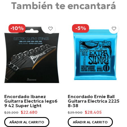
También te encantará
-10%
-5%
Encordado Ibanez
Encordado Ernie Ball
Guitarra Electrica Iegs6
Guitarra Electrica 2225
9 42 Super Light
8-38
$22.680
$28.405
$25.200
$29.900
AÑADIR AL CARRITO
AÑADIR AL CARRITO