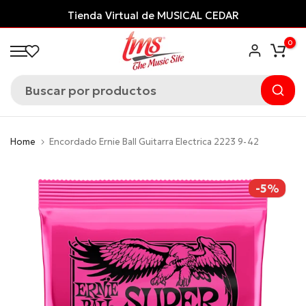
Saltar
Tienda Virtual de MUSICAL CEDAR
al
0
contenido
Home
Encordado Ernie Ball Guitarra Electrica 2223 9-42
-5%