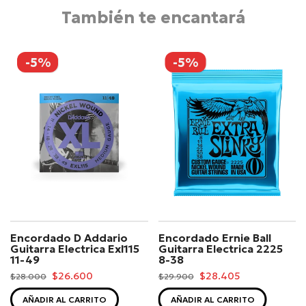
También te encantará
-5%
-5%
Encordado D Addario
Encordado Ernie Ball
Guitarra Electrica Exl115
Guitarra Electrica 2225
11-49
8-38
$26.600
$28.405
$28.000
$29.900
AÑADIR AL CARRITO
AÑADIR AL CARRITO