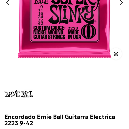
Click para 
Ernie
Ball
Encordado Ernie Ball Guitarra Electrica
2223 9-42