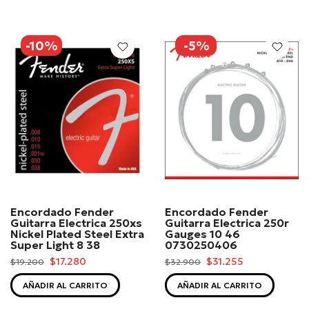
-10%
-5%
Encordado Fender
Encordado Fender
Guitarra Electrica 250xs
Guitarra Electrica 250r
Nickel Plated Steel Extra
Gauges 10 46
Super Light 8 38
0730250406
$17.280
$31.255
$19.200
$32.900
AÑADIR AL CARRITO
AÑADIR AL CARRITO