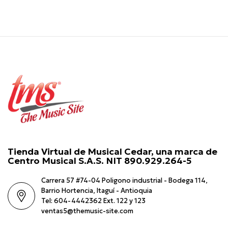
Tienda Virtual de Musical Cedar, una marca de
Centro Musical S.A.S. NIT 890.929.264-5
Carrera 57 #74-04 Poligono industrial - Bodega 114,
Barrio Hortencia, Itaguí - Antioquia
Tel: 604-4442362 Ext. 122 y 123
ventas5@themusic-site.com