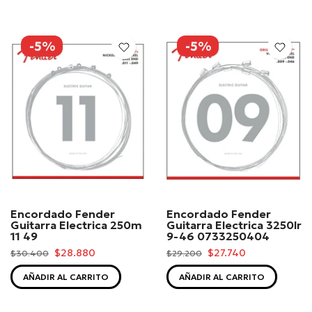
-5%
-5%
Encordado Fender
Encordado Fender
Guitarra Electrica 250m
Guitarra Electrica 3250lr
11 49
9-46 0733250404
$28.880
$27.740
$30.400
$29.200
AÑADIR AL CARRITO
AÑADIR AL CARRITO