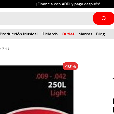
¡Financia con ADDI
y paga después!
Producción Musical
Merch
Outlet
Marcas
Blog
l 9 42
-10%