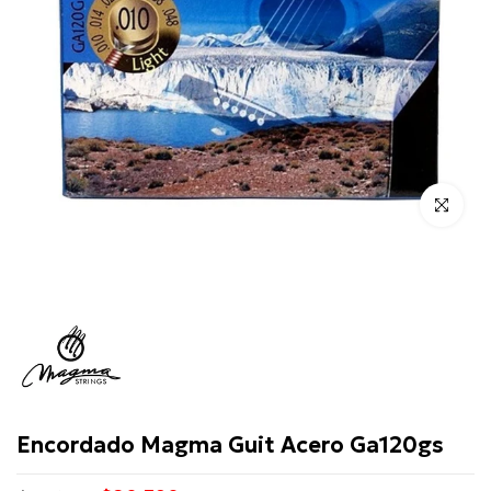
Click para 
Magma
Encordado Magma Guit Acero Ga120gs