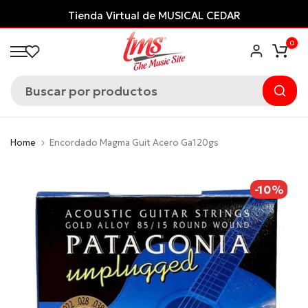
Saltar
Tienda Virtual de MUSICAL CEDAR
al
0
contenido
Home
Encordado Magma Guit Acero Ga120gs
-10%