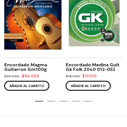
Encordado Magma
Encordado Medina Guit
Guitarron Gm100g
Gk Folk 2040 012-052
$94.050
$17.010
$99.000
$18.900
AÑADIR AL CARRITO
AÑADIR AL CARRITO