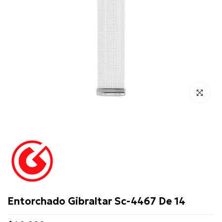
Click para 
Gibraltar
Entorchado Gibraltar Sc-4467 De 14