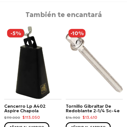
También te encantará
-5%
-10%
Cencerro Lp A402
Tornillo Gibraltar De
Aspire Chapola
Redoblante 2-1/4 Sc-4e
$113.050
$13.410
$119.000
$14.900