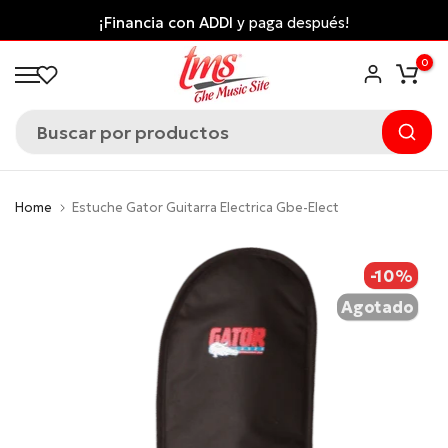
Saltar
¡Financia con ADDI
y paga después!
al
0
contenido
Home
Estuche Gator Guitarra Electrica Gbe-Elect
-10%
Agotado