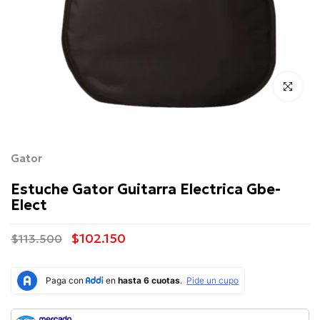
Click para 
Gator
Estuche Gator Guitarra Electrica Gbe-
Elect
$102.150
$113.500