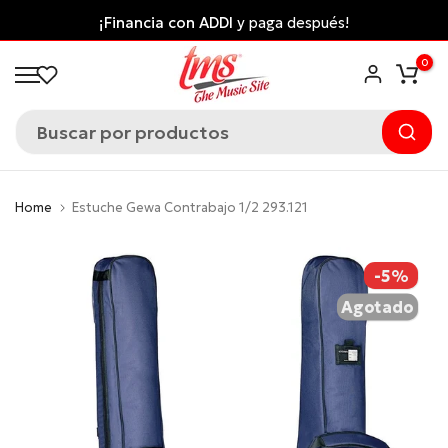
Saltar
¡Financia con ADDI
y paga después!
al
0
contenido
Home
Estuche Gewa Contrabajo 1/2 293.121
-5%
Agotado