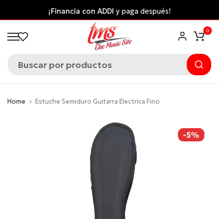
Saltar
¡Financia con ADDI
y paga después!
al
0
contenido
Home
Estuche Semiduro Guitarra Electrica Fino
-5%