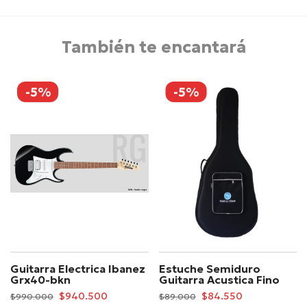
También te encantará
-5%
-5%
Guitarra Electrica Ibanez
Estuche Semiduro
Grx40-bkn
Guitarra Acustica Fino
$940.500
$84.550
$990.000
$89.000