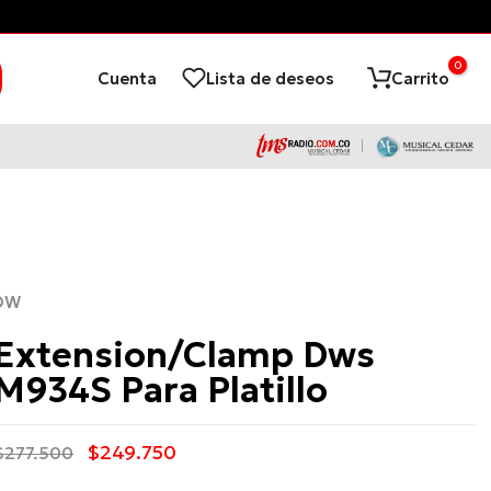
0
Cuenta
Lista de deseos
Carrito
DW
Extension/Clamp Dws
M934S Para Platillo
$249.750
$277.500