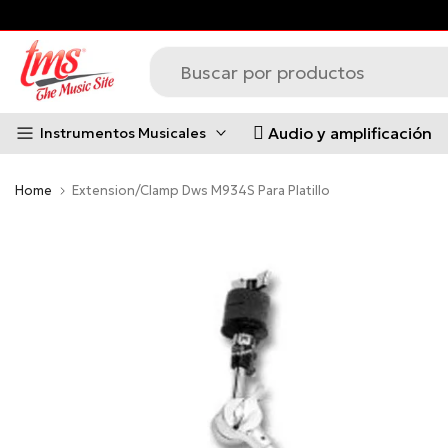
Saltar
al
contenido
Audio y amplificación
Instrumentos Musicales
Home
Extension/Clamp Dws M934S Para Platillo