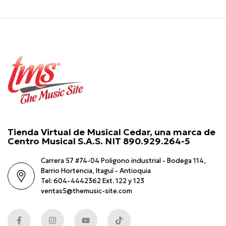
Tienda Virtual de Musical Cedar, una marca de
Centro Musical S.A.S. NIT 890.929.264-5
Carrera 57 #74-04 Poligono industrial - Bodega 114,
Barrio Hortencia, Itaguí - Antioquia
Tel: 604-4442362 Ext. 122 y 123
ventas5@themusic-site.com