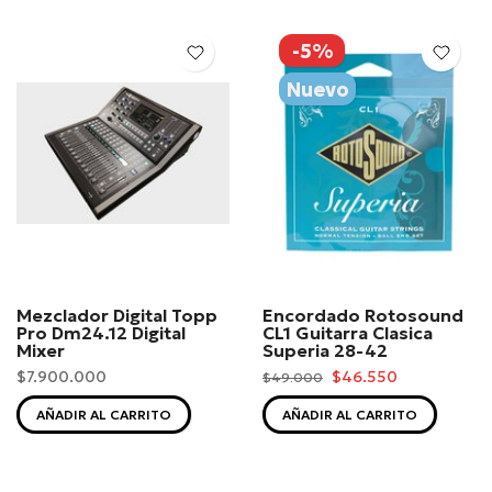
-5%
Nuevo
Mezclador Digital Topp
Encordado Rotosound
Pro Dm24.12 Digital
CL1 Guitarra Clasica
Mixer
Superia 28-42
$7.900.000
$46.550
$49.000
AÑADIR AL CARRITO
AÑADIR AL CARRITO