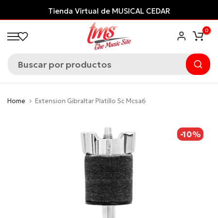
Saltar
Tienda Virtual de MUSICAL CEDAR
al
0
contenido
Home
Extension Gibraltar Platillo Sc Mcsa6
-10%