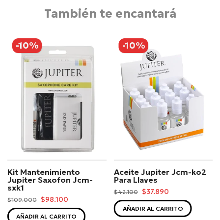
También te encantará
-10%
-10%
Kit Mantenimiento
Aceite Jupiter Jcm-ko2
Jupiter Saxofon Jcm-
Para Llaves
sxk1
$37.890
$42.100
$98.100
$109.000
AÑADIR AL CARRITO
AÑADIR AL CARRITO