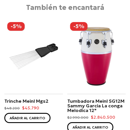
También te encantará
-5%
-5%
Trinche Meinl Mgs2
Tumbadora Meinl SG12M
Sammy Garcia La conga
$45.790
$48.200
Melodica 12"
$2.840.500
$2.990.000
AÑADIR AL CARRITO
AÑADIR AL CARRITO