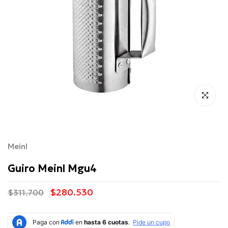
Click para 
Meinl
Guiro Meinl Mgu4
$280.530
$311.700