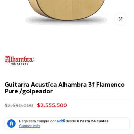
Click para 
Alhambra
Guitarra Acustica Alhambra 3f Flamenco
Pure /golpeador
$2.555.500
$2.690.000