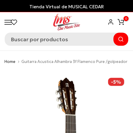
Saltar
¡Financia con ADDI
y paga después!
al
0
contenido
Home
Guitarra Acustica Alhambra 3f Flamenco Pure /golpeador
-5%