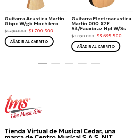
Guitarra Acustica Martin
Guitarra Electroacustica
Gbpc W/gb Mochilero
Martin 000-X2E
Sit/Fauxbraz Hpl W/Ss
$1.700.500
$1.790.000
$3.695.500
$3.890.000
AÑADIR AL CARRITO
AÑADIR AL CARRITO
Tienda Virtual de Musical Cedar, una
marca de Centro Musical S.A.S. NIT