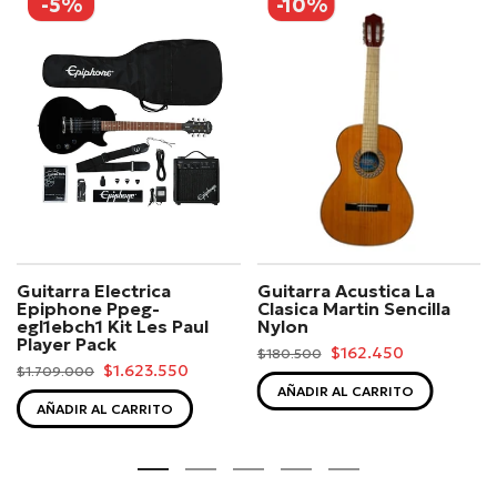
-5%
-10%
Guitarra Electrica
Guitarra Acustica La
Epiphone Ppeg-
Clasica Martin Sencilla
egl1ebch1 Kit Les Paul
Nylon
Player Pack
$162.450
$180.500
$1.623.550
$1.709.000
AÑADIR AL CARRITO
AÑADIR AL CARRITO