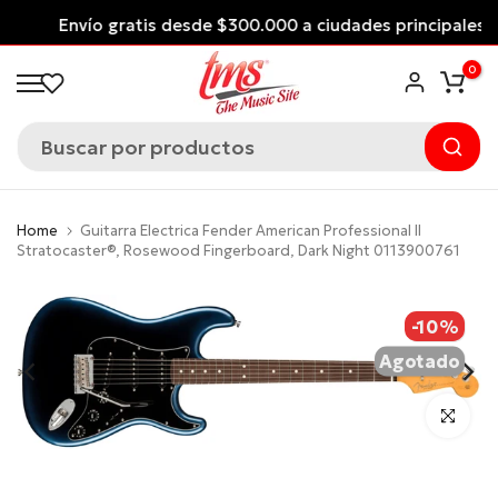
Saltar
Envío gratis desde $300.000 a ciudades principales
al
*Aplican Condiciones*
0
contenido
Home
Guitarra Electrica Fender American Professional II
Stratocaster®, Rosewood Fingerboard, Dark Night 0113900761
-10%
Agotado
Click para 