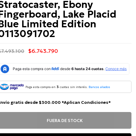
Stratocaster, Ebony
Fingerboard, Lake Placid
Blue Limited Edition
0113091702
$6.743.790
$7.493.100
3
Paga esta compra en
cuotas sin interés.
Bancos aliados
Envío gratis desde $300.000 *Aplican Condiciones*
FUERA DE STOCK