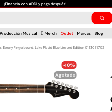
Envío gratis desde $300.000 a ciudades principales *Apli
Producción Musical
Merch
Outlet
Marcas
Blog
er, Ebony Fingerboard, Lake Placid Blue Limited Edition 0113091702
-10%
Agotado