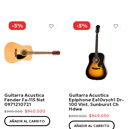
-5%
-5%
Guitarra Acustica
Guitarra Acustica
Fender Fa-115 Nat
Epiphone Ea10vsch1 Dr-
0971210721
100 Vint. Sunburst Ch
Hdwe
$940.500
$990.000
$949.050
$999.000
AÑADIR AL CARRITO
AÑADIR AL CARRITO