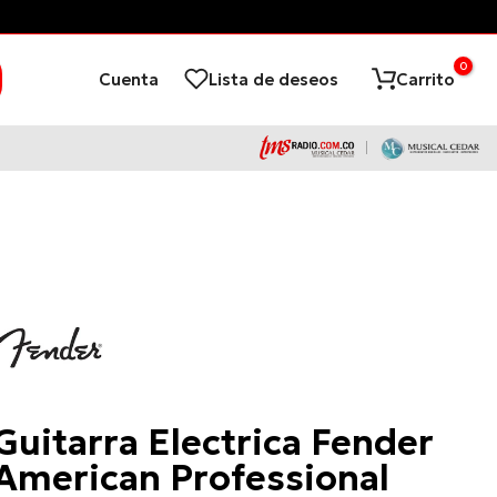
can Condiciones*
Tienda Virtual d
0
Cuenta
Lista de deseos
Carrito
Fender
Guitarra Electrica Fender
American Professional