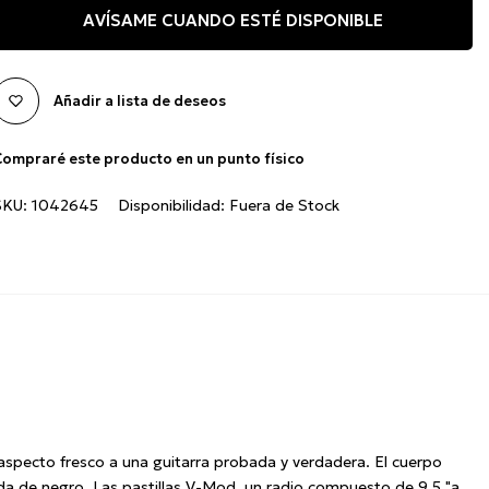
AVÍSAME CUANDO ESTÉ DISPONIBLE
Añadir a lista de deseos
ompraré este producto en un punto físico
SKU:
1042645
Disponibilidad:
Fuera de Stock
 aspecto fresco a una guitarra probada y verdadera.
El cuerpo
ada de negro.
Las pastillas V-Mod, un radio compuesto de 9.5 "a