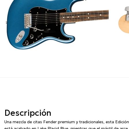
Descripción
Una mezcla de citas Fender premium y tradicionales, esta Edició
está acabado en Lake Placid Blue, mientras que el mástil de arc