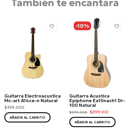
También te encantará
-10%
Guitarra Electroacustica
Guitarra Acustica
Mc-art A14ce-n Natural
Epiphone Ea10nach1 Dr-
100 Natural
$399.000
$899.100
$999.000
AÑADIR AL CARRITO
AÑADIR AL CARRITO