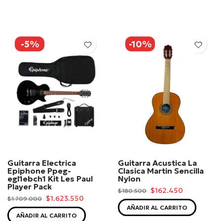
-5%
-10%
Guitarra Electrica
Guitarra Acustica La
Epiphone Ppeg-
Clasica Martin Sencilla
egl1ebch1 Kit Les Paul
Nylon
Player Pack
$162.450
$180.500
$1.623.550
$1.709.000
AÑADIR AL CARRITO
AÑADIR AL CARRITO