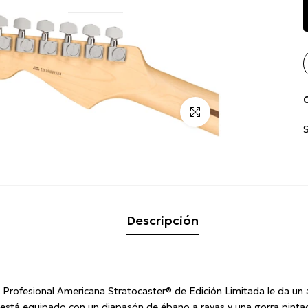
C
Click para alargar
Descripción
n Profesional Americana Stratocaster® de Edición Limitada le da un
e está equipado con un diapasón de ébano a rayas y una gorra pint