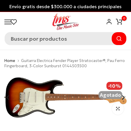
Saltar
Envío gratis desde $300.000 a ciudades principales
al
*Aplican Condiciones*
0
contenido
Home
Guitarra Electrica Fender Player Stratocaster®, Pau Ferro
Fingerboard, 3-Color Sunburst 0144503500
-10%
Agotado
Click para 