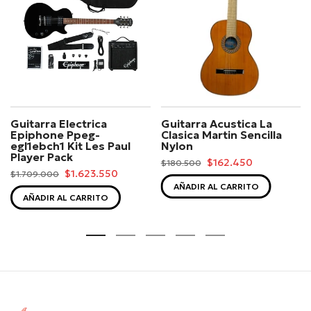
Guitarra Electrica
Guitarra Acustica La
Epiphone Ppeg-
Clasica Martin Sencilla
egl1ebch1 Kit Les Paul
Nylon
Player Pack
$162.450
$180.500
$1.623.550
$1.709.000
AÑADIR AL CARRITO
AÑADIR AL CARRITO