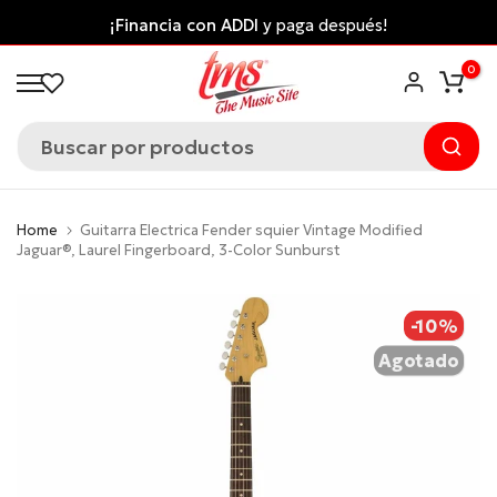
Saltar
¡Financia con ADDI
y paga después!
al
0
contenido
Home
Guitarra Electrica Fender squier Vintage Modified
Jaguar®, Laurel Fingerboard, 3-Color Sunburst
-10%
Agotado