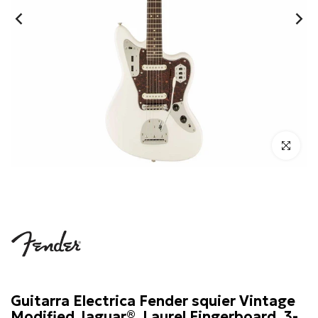
Click para 
Fender
Guitarra Electrica Fender squier Vintage
Modified Jaguar®, Laurel Fingerboard, 3-