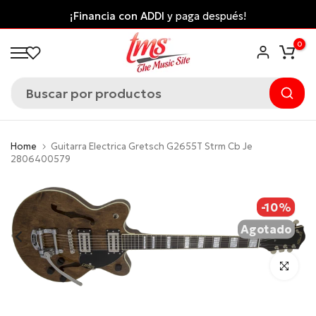
Saltar
Envío gratis desde $300.000 a ciudades principales
al
*Aplican Condiciones*
0
contenido
Home
Guitarra Electrica Gretsch G2655T Strm Cb Je
2806400579
-10%
Agotado
Click para 