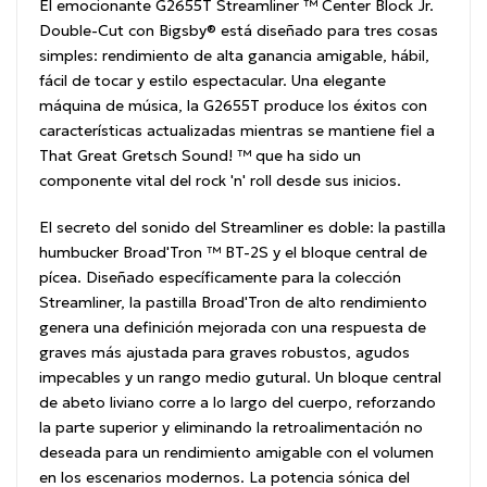
El emocionante G2655T Streamliner ™ Center Block Jr.
Double-Cut con Bigsby® está diseñado para tres cosas
simples: rendimiento de alta ganancia amigable, hábil,
fácil de tocar y estilo espectacular.
Una elegante
máquina de música, la G2655T produce los éxitos con
características actualizadas mientras se mantiene fiel a
That Great Gretsch Sound! ™ que ha sido un
componente vital del rock 'n' roll desde sus inicios.
El secreto del sonido del Streamliner es doble: la pastilla
humbucker Broad'Tron ™ BT-2S y el bloque central de
pícea.
Diseñado específicamente para la colección
Streamliner, la pastilla Broad'Tron de alto rendimiento
genera una definición mejorada con una respuesta de
graves más ajustada para graves robustos, agudos
impecables y un rango medio gutural.
Un bloque central
de abeto liviano corre a lo largo del cuerpo, reforzando
la parte superior y eliminando la retroalimentación no
deseada para un rendimiento amigable con el volumen
en los escenarios modernos.
La potencia sónica del