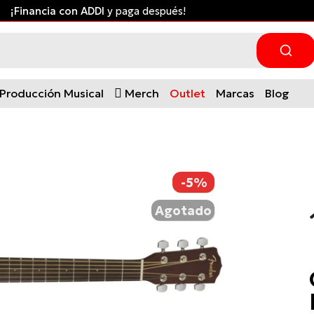
Envío gratis desde $300.000 a ciudades principales *Apli
Producción Musical
Merch
Outlet
Marcas
Blog
-5%
Agotado