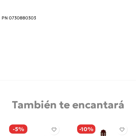
2), PN 0730880303
También te encantará
-5%
-10%