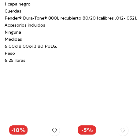
1 capa negro
Cuerdas
Fender® Dura-Tone® 880L recubierto 80/20 (calibres .012-.05
Accesorios incluidos
Ninguna
Medidas
6,00x18,00x43,80 PULG.
Peso
6.25 libras
-10%
-5%