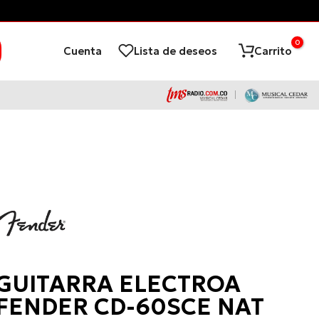
can Condiciones*
Tienda Virtual d
0
Cuenta
Lista de deseos
Carrito
Fender
GUITARRA ELECTROA
FENDER CD-60SCE NAT