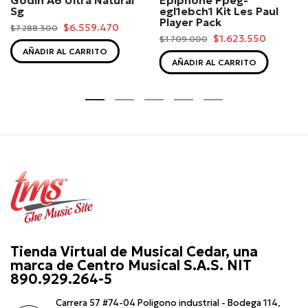
Godin A6 Ultra Natural
Epiphone Ppeg-
Sg
egl1ebch1 Kit Les Paul
Player Pack
$6.559.470
$7.288.300
$1.623.550
$1.709.000
AÑADIR AL CARRITO
AÑADIR AL CARRITO
Tienda Virtual de Musical Cedar, una
marca de Centro Musical S.A.S. NIT
890.929.264-5
Carrera 57 #74-04 Poligono industrial - Bodega 114,