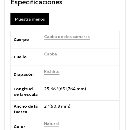
Especificaciones
Muestra menos
Caoba de dos cámaras
Cuerpo
Caoba
Cuello
Richlite
Diapasón
Longitud
25,66 "(651,764 mm)
de la escala
Ancho de la
2 "(50.8 mm)
tuerca
Natural
Color