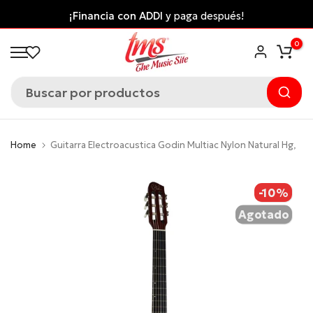
Saltar
és!
Envío gratis desde $300.000 a ciudades pri
al
*Aplican Condiciones*
0
contenido
Home
Guitarra Electroacustica Godin Multiac Nylon Natural Hg,
-10%
Agotado