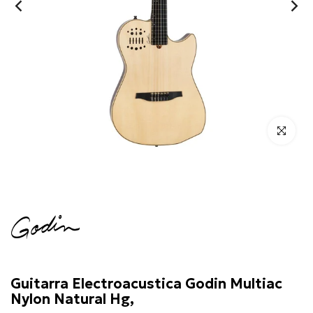
Click para 
Godin
Guitarra Electroacustica Godin Multiac
Nylon Natural Hg,