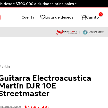
can Condiciones*
Tienda Virtual d
0
Cuenta
Lista de deseos
Carrito
Martin
Guitarra Electroacustica
Martin DJR 10E
Streetmaster
$3.695.500
$3.890.000