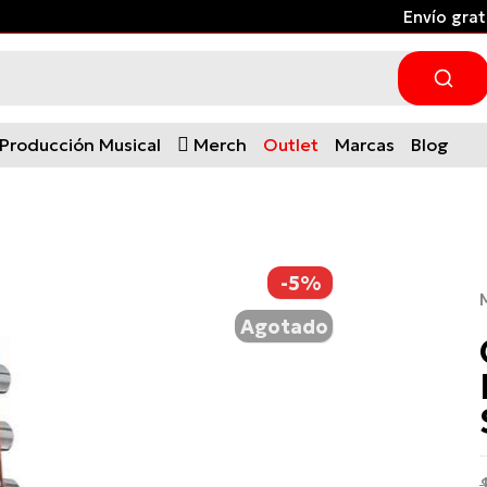
Envío gratis desde $300.000 a ciudades principales *Apli
Producción Musical
Merch
Outlet
Marcas
Blog
-5%
Agotado