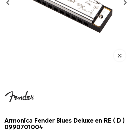
Click para 
Fender
Armonica Fender Blues Deluxe en RE ( D )
0990701004