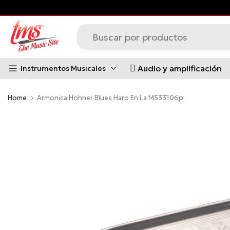
s principales *Aplican Condiciones*
Saltar
al
contenido
Audio y amplificación
Instrumentos Musicales
Home
Armonica Hohner Blues Harp En La M533106p