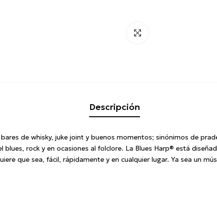
Click para alargar
Descripción
 bares de whisky, juke joint y buenos momentos;
sinónimos de prade
blues, rock y en ocasiones al folclore.
La Blues Harp® está diseñado
ere que sea, fácil, rápidamente y en cualquier lugar.
Ya sea un músi