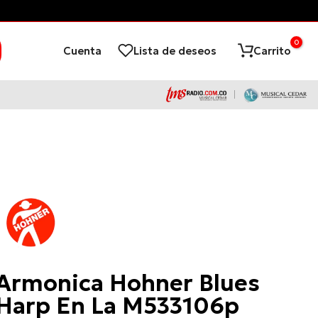
¡Financia con ADD
0
Cuenta
Lista de deseos
Carrito
Hohner
Armonica Hohner Blues
Harp En La M533106p