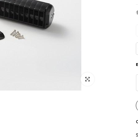
Click para alargar
C