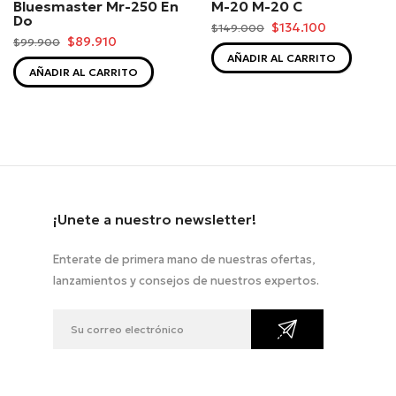
Bluesmaster Mr-250 En
M-20 M-20 C
Do
$134.100
$149.000
$89.910
$99.900
AÑADIR AL CARRITO
AÑADIR AL CARRITO
¡Unete a nuestro newsletter!
Enterate de primera mano de nuestras ofertas,
lanzamientos y consejos de nuestros expertos.