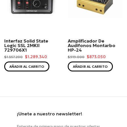
Interfaz Solid State
Amplificador De
Logic SSL 2MKII
Audifonos Montarbo
729706X1
HP-24
$1.289.340
$873.050
$1.357.200
$919.000
AÑADIR AL CARRITO
AÑADIR AL CARRITO
¡Unete a nuestro newsletter!
Enterate de primera mano de nuestras ofertas,