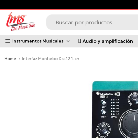
s principales *Aplican Condiciones*
Saltar
al
contenido
Audio y amplificación
Instrumentos Musicales
Home
Interfaz Montarbo Dsi-12 1-ch