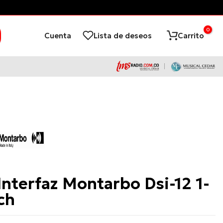
¡Financia con ADD
0
Cuenta
Lista de deseos
Carrito
Montarbo
Interfaz Montarbo Dsi-12 1-
ch