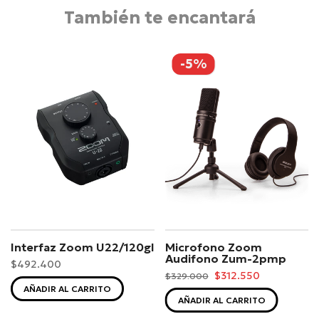
También te encantará
-5%
Interfaz Zoom U22/120gl
Microfono Zoom
Audifono Zum-2pmp
$492.400
$312.550
$329.000
AÑADIR AL CARRITO
AÑADIR AL CARRITO