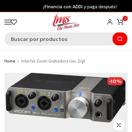
Saltar
¡Financia con ADDI
y paga después!
al
0
contenido
Home
Interfaz Zoom Grabadora Uac-2/gl
-10%
Click para 