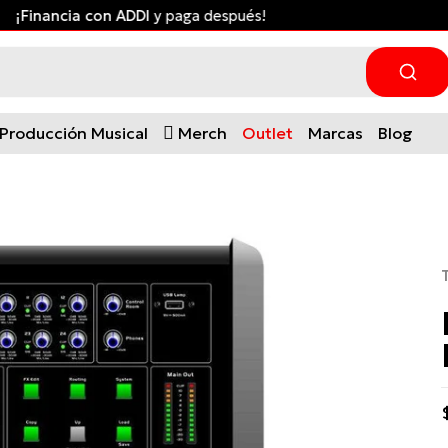
¡Financia con ADDI
y paga después!
Producción Musical
Merch
Outlet
Marcas
Blog