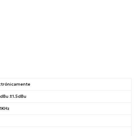
ctrónicamente
0dBu ±1.5dBu
1KHz