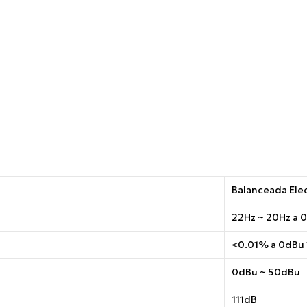
Balanceada Ele
22Hz ~ 20Hz a 
<0.01% a 0dBu 
0dBu ~ 50dBu
111dB