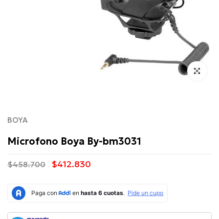
Click para 
BOYA
Microfono Boya By-bm3031
$412.830
$458.700