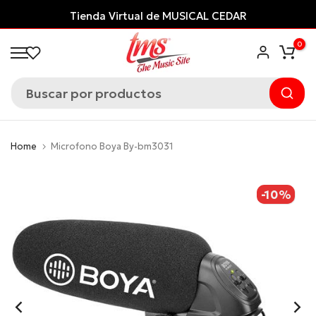
Saltar
Tienda Virtual de MUSICAL CEDAR
al
0
contenido
Home
Microfono Boya By-bm3031
-10%