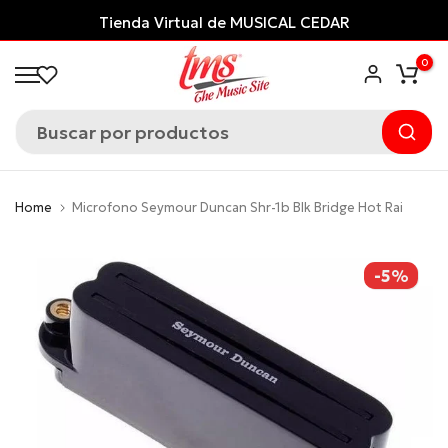
Saltar
Tienda Virtual de MUSICAL CEDAR
al
0
contenido
Home
Microfono Seymour Duncan Shr-1b Blk Bridge Hot Rai
-5%