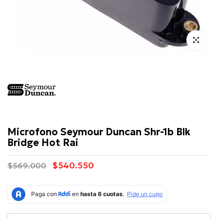
Click para 
Seymour
Duncan
Microfono Seymour Duncan Shr-1b Blk
Bridge Hot Rai
$540.550
$569.000