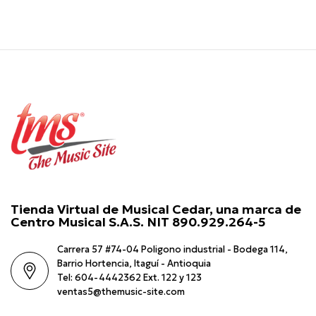
Tienda Virtual de Musical Cedar, una marca de
Centro Musical S.A.S. NIT 890.929.264-5
Carrera 57 #74-04 Poligono industrial - Bodega 114,
Barrio Hortencia, Itaguí - Antioquia
Tel: 604-4442362 Ext. 122 y 123
ventas5@themusic-site.com