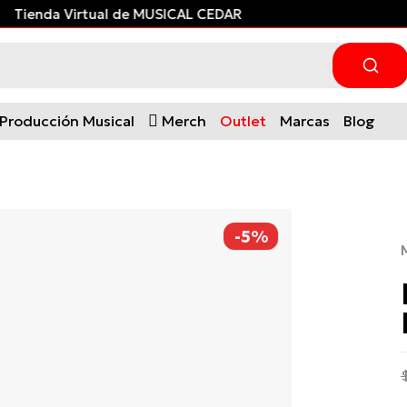
¡Financia con ADDI
y paga 
Producción Musical
Merch
Outlet
Marcas
Blog
-5%