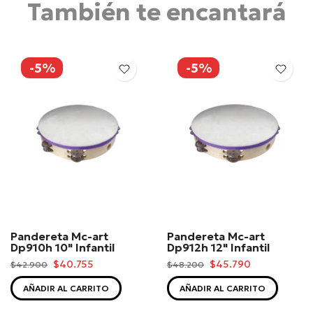
También te encantará
-5%
-5%
Pandereta Mc-art
Pandereta Mc-art
Dp910h 10" Infantil
Dp912h 12" Infantil
$40.755
$45.790
$42.900
$48.200
AÑADIR AL CARRITO
AÑADIR AL CARRITO