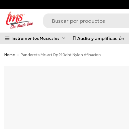
 Virtual de MUSICAL CEDAR
Saltar
al
contenido
Audio y amplificación
Instrumentos Musicales
Home
Pandereta Mc-art Dp910dht Nylon Afinacion