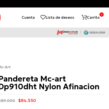
después!
0
Cuenta
Lista de deseos
Carrito
Mc-Art
Pandereta Mc-art
Dp910dht Nylon Afinacion
$84.550
$89.000