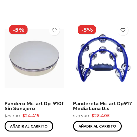
-5%
-5%
Pandero Mc-art Dp-910f
Pandereta Mc-art Dp917
Sin Sonajero
Media Luna D.s
$24.415
$28.405
$25.700
$29.900
AÑADIR AL CARRITO
AÑADIR AL CARRITO