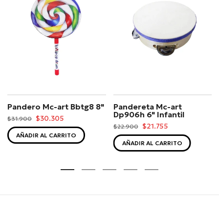
Pandero Mc-art Bbtg8 8"
Pandereta Mc-art
Dp906h 6" Infantil
$30.305
$31.900
$21.755
$22.900
AÑADIR AL CARRITO
AÑADIR AL CARRITO