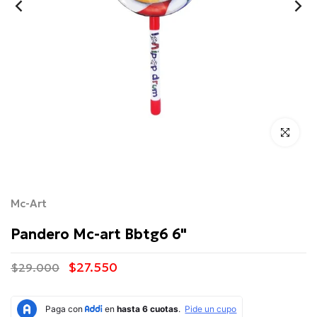
Click para 
Mc-Art
Pandero Mc-art Bbtg6 6"
$27.550
$29.000