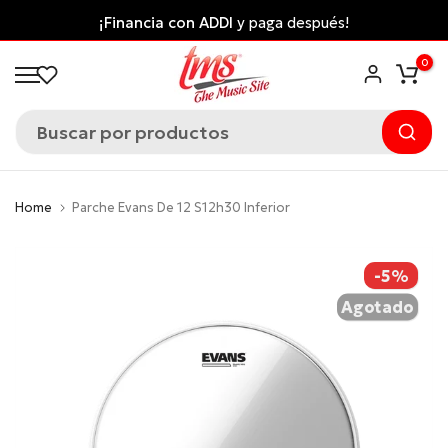
Saltar
¡Financia con ADDI
y paga después!
al
0
contenido
Home
Parche Evans De 12 S12h30 Inferior
-5%
Agotado