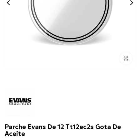
Click para 
Evans
Parche Evans De 12 Tt12ec2s Gota De
Aceite