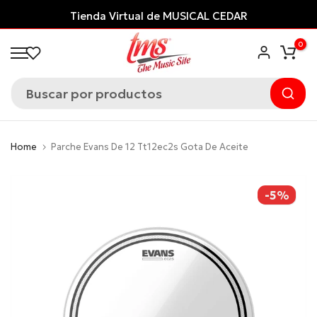
Saltar
Tienda Virtual de MUSICAL CEDAR
al
0
contenido
Home
Parche Evans De 12 Tt12ec2s Gota De Aceite
-5%