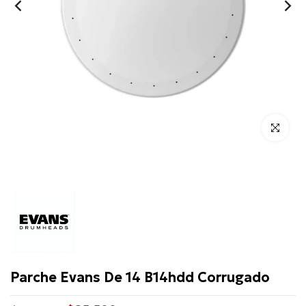
Click para 
Evans
Parche Evans De 14 B14hdd Corrugado