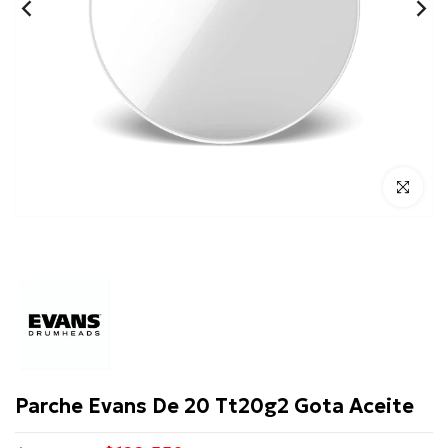
Click para 
Evans
Parche Evans De 20 Tt20g2 Gota Aceite