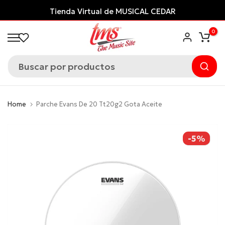
Saltar
Tienda Virtual de MUSICAL CEDAR
al
0
contenido
Home
Parche Evans De 20 Tt20g2 Gota Aceite
-5%